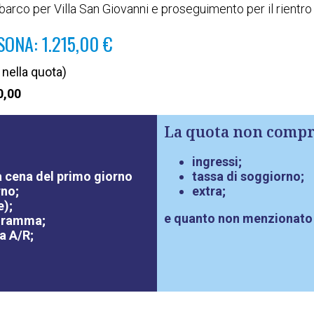
rco per Villa San Giovanni e proseguimento per il rientro 
ONA: 1.215,00 €
 nella quota)
0,00
La quota non compr
ingressi;
lla cena del primo giorno
tassa di soggiorno;
rno;
extra;
e);
e quanto non menzionato
ogramma;
a A/R;