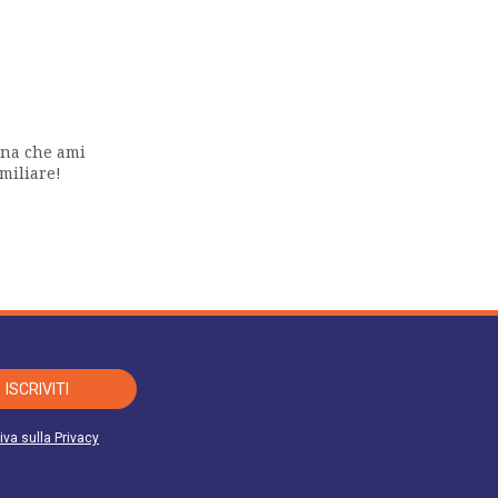
o. I suoi dati non saranno oggetto di
emente esposte. La informiamo altresì che
i revocare il consenso in qualsiasi momento
 al 22 del GDPR 679/2016, indirizzando la
ona che ami
miliare!
ISCRIVITI
iva sulla Privacy