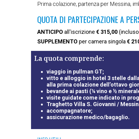
Prima colazione, partenza per Messina, imba
QUOTA DI PARTECIPAZIONE A PERS
ANTICIPO
all'iscrizione
€ 315,00
(incluso
SUPPLEMENTO
per camera singola
€ 21
La quota comprende:
viaggio in pullman GT;
vitto e alloggio in hotel 3 stelle da
alla prima colazione dell’ottavo gio
bevande ai pasti (¼ vino e ½ mineral
visite guidate come indicato in pr
Traghetto Villa S. Giovanni / Messin
accompagnatore;
assicurazione medico/bagaglio.