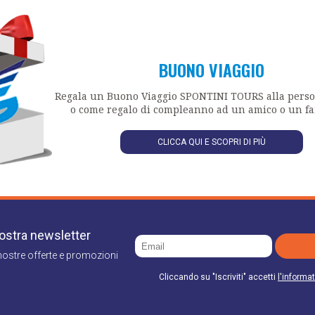
de in Via Clementina Nord 47/A 60030 Moie (An) che è il titolare del trattament
per il tempo strettamente necessario alla realizzazione delle finalità precedent
e, rettificare, cancellare, limitare, opporsi al trattamento oltre alla possibilità d
to e di proporre reclamo all'Autorità secondo quanto previsto dagli articoli dal 15
o.
BUONO VIAGGIO
Regala un Buono Viaggio SPONTINI TOURS alla pers
o come regalo di compleanno ad un amico o un fa
CLICCA QUI E SCOPRI DI PIÙ
 nostra newsletter
nostre offerte e promozioni
Cliccando su "Iscriviti" accetti
l'informat