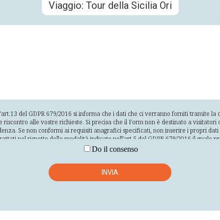
l'art.13 del GDPR 679/2016 si informa che i dati che ci verranno forniti tramite l
contro alle vostre richieste. Si precisa che il Form non è destinato a visitatori d
denza. Se non conformi ai requisiti anagrafici specificati, non inserire i propri da
 trattati nel rispetto delle modalità indicate nell'art.5 del GDPR 679/2016 il quale p
 dell'interessato; raccolti per finalità determinate esplicite e legittime e successi
Do il consenso
tinenti e limitati a quanto necessario rispetto alle finalità per le quali sono trattati
ificazione degli interessati per un arco di tempo non superiore al conseguimento de
ta sicurezza dei dati personali, compresa la protezione, mediante misure tecnich
INVIA
alla distruzione o dal danno accidentali. Il conferimento dei dati si basa sul consenso
 di inviare i vostri dati e la vostra richiesta e l'impossibilità da parte nostra di fo
rte dell'interessato. La nostra società svolge il trattamento direttamente, tramite
terni alla società stessa per la realizzazione delle finalità precedentemente indica
 Società in qualità di responsabili outsourcing o incaricati. L'elenco completo dei 