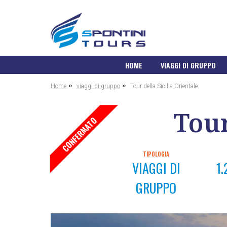
HOME
VIAGGI DI GRUPPO
»
»
Home
viaggi di gruppo
Tour della Sicilia Orientale
Tour
CONFERMATO
TIPOLOGIA
VIAGGI DI
1.
GRUPPO