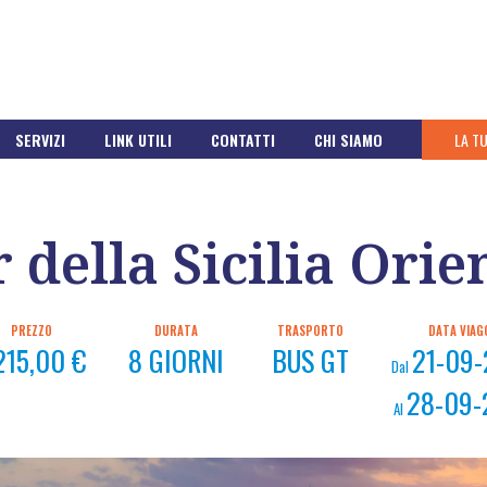
SERVIZI
LINK UTILI
CONTATTI
CHI SIAMO
LA T
 della Sicilia Orie
PREZZO
DURATA
TRASPORTO
DATA VIAG
215,00 €
8 GIORNI
BUS GT
21-09
Dal
28-09-
Al