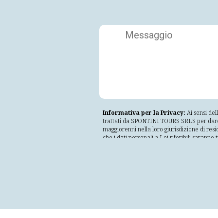
Informativa per la Privacy:
Ai sensi del
trattati da SPONTINI TOURS SRLS per dare ris
maggiorenni nella loro giurisdizione di resi
che i dati personali a Lei riferibili saranno
lecito, corretto e trasparente nei confronti
incompatibile con tali finalità; adeguati, per
conservati in una forma che consenta l'ident
trattati in maniera da garantire un'adegua
non autorizzati o illeciti e dalla perdita, d
Il mancato consenso comporterà l'impossibilità
conservati fino a revoca del consenso da pa
organizzazione, o avvalendosi di soggetti es
conformemente alle istruzioni ricevute dalla