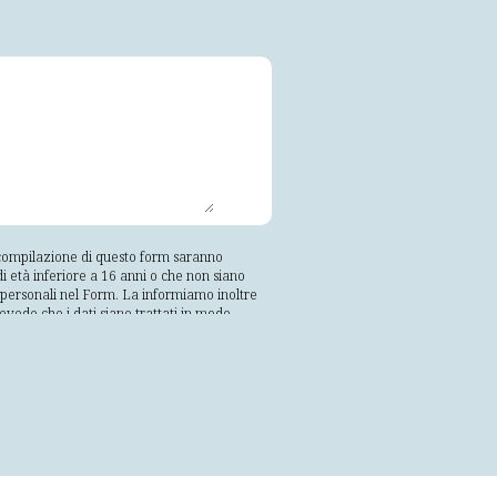
a compilazione di questo form saranno
i età inferiore a 16 anni o che non siano
ti personali nel Form. La informiamo inoltre
revede che i dati siano trattati in modo
vamente trattati in modo che non sia
; esatti e, se necessario, aggiornati;
lle finalità per le quali sono trattati;
e e organizzative adeguate, da trattamenti
 dell'interessato che è libero e facoltativo.
rnirvi il riscontro. I vostri dati saranno
 soggetti appartenenti alla propria
te. Tali soggetti tratteranno i suoi dati
predetti soggetti può essere richiesto