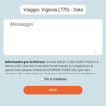
Informativa per la Privacy:
Ai sensi dell'art.13 del GDPR 679/2016 si
informa che i dati che ci verranno forniti tramite la compilazione di
questo form saranno trattati da SPONTINI TOURS SRLS per dare
riscontro alle vostre richieste. Si precisa che il Form non è destinato a
visitatori di età inferiore a 16 anni o che non siano maggiorenni nella loro
Do il consenso
giurisdizione di residenza. Se non conformi ai requisiti anagrafici
specificati, non inserire i propri dati personali nel Form. La informiamo
inoltre che i dati personali a Lei riferibili saranno trattati nel rispetto
INVIA
delle modalità indicate nell'art.5 del GDPR 679/2016 il quale prevede
che i dati siano trattati in modo lecito, corretto e trasparente nei
confronti dell'interessato; raccolti per finalità determinate esplicite e