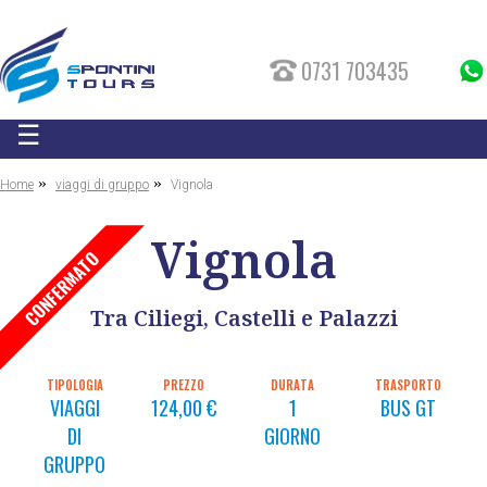
0731 703435
☰
»
»
Home
viaggi di gruppo
Vignola
Vignola
CONFERMATO
Tra Ciliegi, Castelli e Palazzi
TIPOLOGIA
PREZZO
DURATA
TRASPORTO
VIAGGI
124,00 €
1
BUS GT
DI
GIORNO
GRUPPO