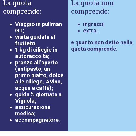
La quota
La quota non
comprende:
comprende:
Viaggio in pullman
ingressi;
GT;
extra;
visita guidata al
e quanto non detto nella
frutteto;
quota comprende.
1 kg di ciliegie in
autoraccolta;
pranzo all’aperto
(antipasto, un
primo piatto, dolce
alle ciliege, ¼ vino,
acqua e caffè);
guida ½ giornata a
Vignola;
assicurazione
medica;
accompagnatore.