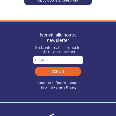
CLICCA QUI E SCOPRI DI PIÙ
momento senza pregiudicare la liceità del trattamento e di proporre
reclamo all'Autorità secondo quanto previsto dagli articoli dal 15 al 22
del GDPR 679/2016, indirizzando la relativa richiesta al Titolare del
Trattamento.
Iscriviti alla nostra
newsletter
Resta informato sulle nostre
offerte e promozioni
ISCRIVITI
Cliccando su "Iscriviti" accetti
l'informativa sulla Privacy