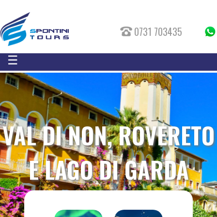
0731 703435
☰
MINICROCIERA
NELL'ADRIATICO
SCOPRI DI PIÙ