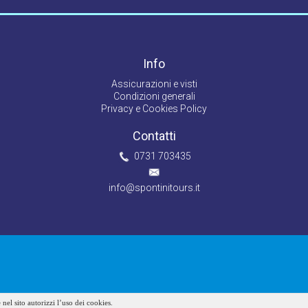
Info
Assicurazioni e visti
Condizioni generali
Privacy e Cookies Policy
Contatti
0731 703435
info@spontinitours.it
 nel sito autorizzi l’uso dei cookies.