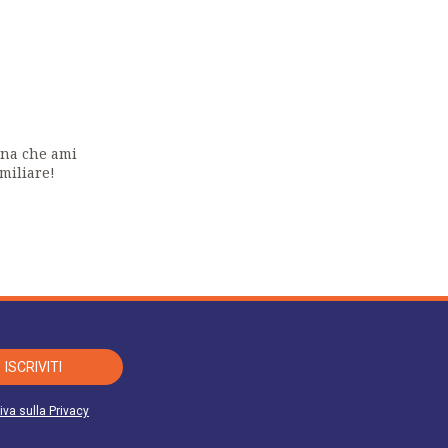
predetti soggetti può essere richiesto
o. I suoi dati non saranno oggetto di
emente esposte. La informiamo altresì che
i revocare il consenso in qualsiasi momento
 al 22 del GDPR 679/2016, indirizzando la
ona che ami
miliare!
ISCRIVITI
iva sulla Privacy