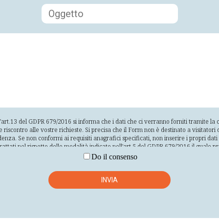
l'art.13 del GDPR 679/2016 si informa che i dati che ci verranno forniti tramite l
contro alle vostre richieste. Si precisa che il Form non è destinato a visitatori d
denza. Se non conformi ai requisiti anagrafici specificati, non inserire i propri da
 trattati nel rispetto delle modalità indicate nell'art.5 del GDPR 679/2016 il quale p
 dell'interessato; raccolti per finalità determinate esplicite e legittime e successi
Do il consenso
tinenti e limitati a quanto necessario rispetto alle finalità per le quali sono trattati
ificazione degli interessati per un arco di tempo non superiore al conseguimento de
ta sicurezza dei dati personali, compresa la protezione, mediante misure tecnich
INVIA
alla distruzione o dal danno accidentali. Il conferimento dei dati si basa sul consenso
 di inviare i vostri dati e la vostra richiesta e l'impossibilità da parte nostra di fo
rte dell'interessato. La nostra società svolge il trattamento direttamente, tramite
terni alla società stessa per la realizzazione delle finalità precedentemente indica