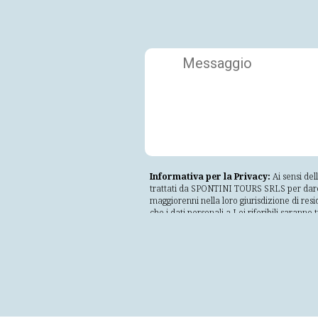
Informativa per la Privacy:
Ai sensi del
trattati da SPONTINI TOURS SRLS per dare ris
maggiorenni nella loro giurisdizione di resi
che i dati personali a Lei riferibili saranno
lecito, corretto e trasparente nei confronti
incompatibile con tali finalità; adeguati, per
conservati in una forma che consenta l'ident
trattati in maniera da garantire un'adegua
non autorizzati o illeciti e dalla perdita, d
Il mancato consenso comporterà l'impossibilità
conservati fino a revoca del consenso da pa
organizzazione, o avvalendosi di soggetti es