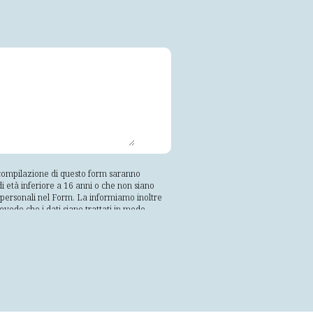
a compilazione di questo form saranno
i età inferiore a 16 anni o che non siano
ti personali nel Form. La informiamo inoltre
revede che i dati siano trattati in modo
vamente trattati in modo che non sia
; esatti e, se necessario, aggiornati;
lle finalità per le quali sono trattati;
e e organizzative adeguate, da trattamenti
 dell'interessato che è libero e facoltativo.
rnirvi il riscontro. I vostri dati saranno
 soggetti appartenenti alla propria
te. Tali soggetti tratteranno i suoi dati