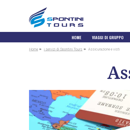
HOME
VIAGGI DI GRUPPO
»
»
Home
i servizi di Spontini Tours
Assicurazione e visti
As