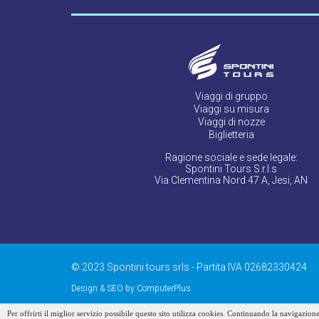
Viaggi di gruppo
Viaggi su misura
Viaggi di nozze
Biglietteria
Ragione sociale e sede legale:
Spontini Tours S.r.l.s
Via Clementina Nord 47 A, Jesi, AN
© 2023 Spontini tours srls - Partita IVA 02682330424
Design & SEO by ComputerPlus
Per offrirti il miglior servizio possibile questo sito utilizza cookies. Continuando la navigazione
area riservata