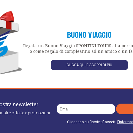
 Società in qualità di responsabili outsourcing o incaricati. L'elenco completo dei 
de in Via Clementina Nord 47/A 60030 Moie (An) che è il titolare del trattament
per il tempo strettamente necessario alla realizzazione delle finalità precedent
e, rettificare, cancellare, limitare, opporsi al trattamento oltre alla possibilità d
to e di proporre reclamo all'Autorità secondo quanto previsto dagli articoli dal 15
o.
BUONO VIAGGIO
Regala un Buono Viaggio SPONTINI TOURS alla pers
o come regalo di compleanno ad un amico o un fa
CLICCA QUI E SCOPRI DI PIÙ
 nostra newsletter
nostre offerte e promozioni
Cliccando su "Iscriviti" accetti
l'informat