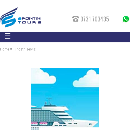
0731 703435
☰
»
Home
i nostri servizi