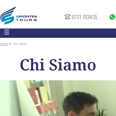
0731 703435
☰
»
Home
Chi siamo
Chi Siamo