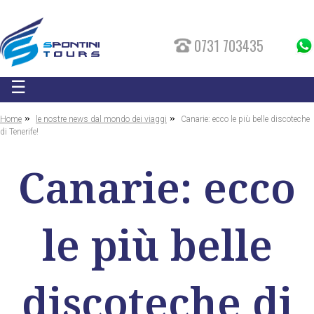
0731 703435
☰
»
»
Home
le nostre news dal mondo dei viaggi
Canarie: ecco le più belle discoteche
di Tenerife!
Canarie: ecco
le più belle
discoteche di