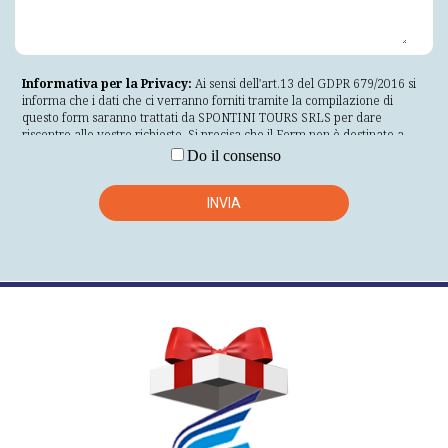
Informativa per la Privacy:
Ai sensi dell'art.13 del GDPR 679/2016 si
informa che i dati che ci verranno forniti tramite la compilazione di
questo form saranno trattati da SPONTINI TOURS SRLS per dare
riscontro alle vostre richieste. Si precisa che il Form non è destinato a
visitatori di età inferiore a 16 anni o che non siano maggiorenni nella loro
Do il consenso
giurisdizione di residenza. Se non conformi ai requisiti anagrafici
specificati, non inserire i propri dati personali nel Form. La informiamo
inoltre che i dati personali a Lei riferibili saranno trattati nel rispetto
INVIA
delle modalità indicate nell'art.5 del GDPR 679/2016 il quale prevede
che i dati siano trattati in modo lecito, corretto e trasparente nei
confronti dell'interessato; raccolti per finalità determinate esplicite e
legittime e successivamente trattati in modo che non sia incompatibile
con tali finalità; adeguati, pertinenti e limitati a quanto necessario
rispetto alle finalità per le quali sono trattati; esatti e, se necessario,
aggiornati; conservati in una forma che consenta l'identificazione degli
interessati per un arco di tempo non superiore al conseguimento delle
finalità per le quali sono trattati; trattati in maniera da garantire
un'adeguata sicurezza dei dati personali, compresa la protezione,
mediante misure tecniche e organizzative adeguate, da trattamenti non
autorizzati o illeciti e dalla perdita, dalla distruzione o dal danno
accidentali. Il conferimento dei dati si basa sul consenso dell'interessato
che è libero e facoltativo. Il mancato consenso comporterà l'impossibilità