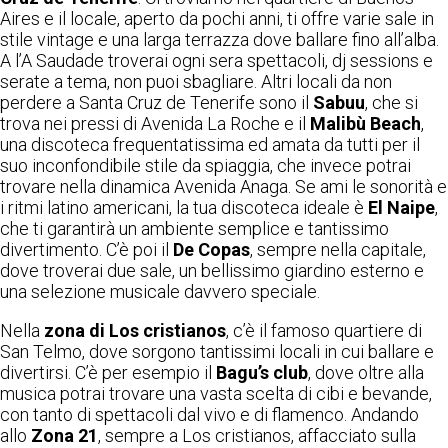
Aires e il locale, aperto da pochi anni, ti offre varie sale in
stile vintage e una larga terrazza dove ballare fino all’alba.
A l’A Saudade troverai ogni sera spettacoli, dj sessions e
serate a tema, non puoi sbagliare. Altri locali da non
perdere a Santa Cruz de Tenerife sono il
Sabuu
, che si
trova nei pressi di Avenida La Roche e il
Malibù Beach
,
una discoteca frequentatissima ed amata da tutti per il
suo inconfondibile stile da spiaggia, che invece potrai
trovare nella dinamica Avenida Anaga. Se ami le sonorità e
i ritmi latino americani, la tua discoteca ideale è
El Naipe
,
che ti garantirà un ambiente semplice e tantissimo
divertimento. C’è poi il
De Copas
, sempre nella capitale,
dove troverai due sale, un bellissimo giardino esterno e
una selezione musicale davvero speciale.
Nella
zona di Los cristianos
, c’è il famoso quartiere di
San Telmo, dove sorgono tantissimi locali in cui ballare e
divertirsi. C’è per esempio il
Bagu’s club
, dove oltre alla
musica potrai trovare una vasta scelta di cibi e bevande,
con tanto di spettacoli dal vivo e di flamenco. Andando
allo
Zona 21
, sempre a Los cristianos, affacciato sulla