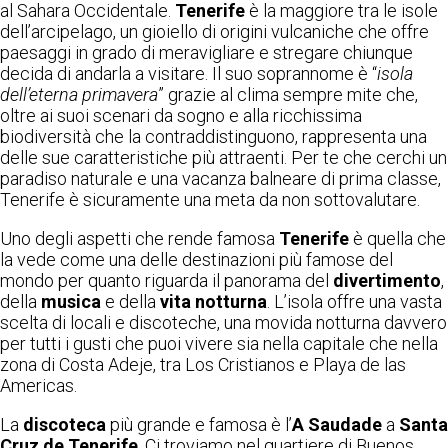
al Sahara Occidentale.
Tenerife
è la maggiore tra le isole
dell’arcipelago, un gioiello di origini vulcaniche che offre
paesaggi in grado di meravigliare e stregare chiunque
decida di andarla a visitare. Il suo soprannome è “
isola
dell’eterna primavera
” grazie al clima sempre mite che,
oltre ai suoi scenari da sogno e alla ricchissima
biodiversità che la contraddistinguono, rappresenta una
delle sue caratteristiche più attraenti. Per te che cerchi un
paradiso naturale e una vacanza balneare di prima classe,
Tenerife è sicuramente una meta da non sottovalutare.
Uno degli aspetti che rende famosa
Tenerife
è quella che
la vede come una delle destinazioni più famose del
mondo per quanto riguarda il panorama del
divertimento
,
della
musica
e della
vita notturna
. L’isola offre una vasta
scelta di locali e discoteche, una movida notturna davvero
per tutti i gusti che puoi vivere sia nella capitale che nella
zona di Costa Adeje, tra Los Cristianos e Playa de las
Americas.
La
discoteca
più grande e famosa è l’
A Saudade
a
Santa
Cruz de Tenerife
. Ci troviamo nel quartiere di Buenos