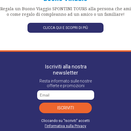
oggetto di diffusione e saranno conservati solamente per il tempo
Regala un Buono Viaggio SPONTINI TOURS alla persona che ami
strettamente necessario alla realizzazione delle finalità
o come regalo di compleanno ad un amico o un familiare!
precedentemente esposte. La informiamo altresì che come interessato
Lei ha il diritto di accedere, rettificare, cancellare, limitare, opporsi al
trattamento oltre alla possibilità di revocare il consenso in qualsiasi
CLICCA QUI E SCOPRI DI PIÙ
momento senza pregiudicare la liceità del trattamento e di proporre
reclamo all'Autorità secondo quanto previsto dagli articoli dal 15 al 22
del GDPR 679/2016, indirizzando la relativa richiesta al Titolare del
Trattamento.
Iscriviti alla nostra
newsletter
Resta informato sulle nostre
offerte e promozioni
ISCRIVITI
Cliccando su "Iscriviti" accetti
l'informativa sulla Privacy