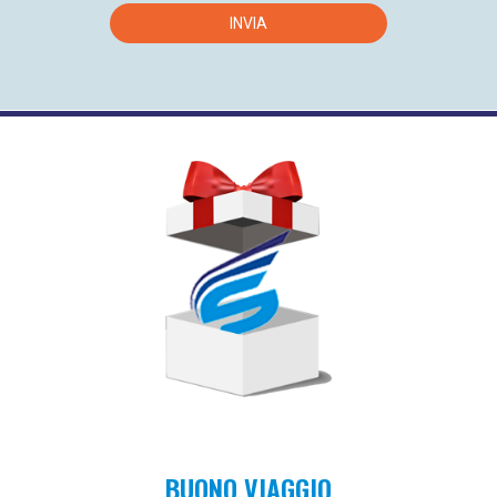
specificati, non inserire i propri dati personali nel Form. La informiamo
inoltre che i dati personali a Lei riferibili saranno trattati nel rispetto
INVIA
delle modalità indicate nell'art.5 del GDPR 679/2016 il quale prevede
che i dati siano trattati in modo lecito, corretto e trasparente nei
confronti dell'interessato; raccolti per finalità determinate esplicite e
legittime e successivamente trattati in modo che non sia incompatibile
con tali finalità; adeguati, pertinenti e limitati a quanto necessario
rispetto alle finalità per le quali sono trattati; esatti e, se necessario,
aggiornati; conservati in una forma che consenta l'identificazione degli
interessati per un arco di tempo non superiore al conseguimento delle
finalità per le quali sono trattati; trattati in maniera da garantire
un'adeguata sicurezza dei dati personali, compresa la protezione,
mediante misure tecniche e organizzative adeguate, da trattamenti non
autorizzati o illeciti e dalla perdita, dalla distruzione o dal danno
accidentali. Il conferimento dei dati si basa sul consenso dell'interessato
che è libero e facoltativo. Il mancato consenso comporterà l'impossibilità
di inviare i vostri dati e la vostra richiesta e l'impossibilità da parte nostra
di fornirvi il riscontro. I vostri dati saranno conservati fino a revoca del
consenso da parte dell'interessato. La nostra società svolge il
trattamento direttamente, tramite soggetti appartenenti alla propria
organizzazione, o avvalendosi di soggetti esterni alla società stessa per
la realizzazione delle finalità precedentemente indicate. Tali soggetti
tratteranno i suoi dati conformemente alle istruzioni ricevute dalla
Società in qualità di responsabili outsourcing o incaricati. L'elenco
completo dei predetti soggetti può essere richiesto direttamente a
SPONTINI TOURS SRLS con sede in Via Clementina Nord 47/A 60030
BUONO VIAGGIO
Moie (An) che è il titolare del trattamento. I suoi dati non saranno