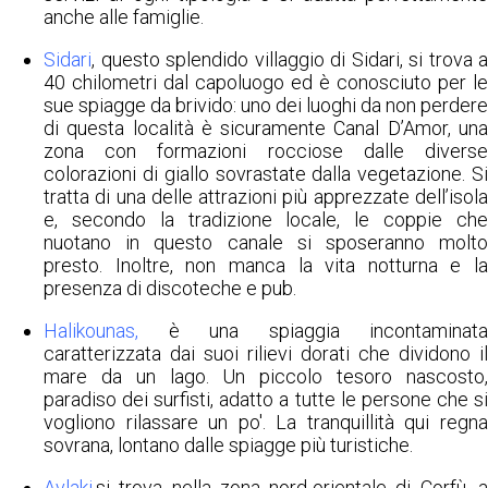
anche alle famiglie.
Sidari
, questo splendido villaggio di Sidari, si trova a
40 chilometri dal capoluogo ed è conosciuto per le
sue spiagge da brivido: uno dei luoghi da non perdere
di questa località è sicuramente Canal D’Amor, una
zona con formazioni rocciose dalle diverse
colorazioni di giallo sovrastate dalla vegetazione. Si
tratta di una delle attrazioni più apprezzate dell’isola
e, secondo la tradizione locale, le coppie che
nuotano in questo canale si sposeranno molto
presto. Inoltre, non manca la vita notturna e la
presenza di discoteche e pub.
Halikounas,
è una spiaggia incontaminata
caratterizzata dai suoi rilievi dorati che dividono il
mare da un lago. Un piccolo tesoro nascosto,
paradiso dei surfisti, adatto a tutte le persone che si
vogliono rilassare un po'. La tranquillità qui regna
sovrana, lontano dalle spiagge più turistiche.
Avlaki
,si trova nella zona nord-orientale di Corfù, a