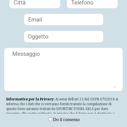
Informativa per la Privacy:
Ai sensi dell'art.13 del GDPR 679/2016 si
informa che i dati che ci verranno forniti tramite la compilazione di
questo form saranno trattati da SPONTINI TOURS SRLS per dare
riscontro alle vostre richieste. Si precisa che il Form non è destinato a
visitatori di età inferiore a 16 anni o che non siano maggiorenni nella loro
Do il consenso
giurisdizione di residenza. Se non conformi ai requisiti anagrafici