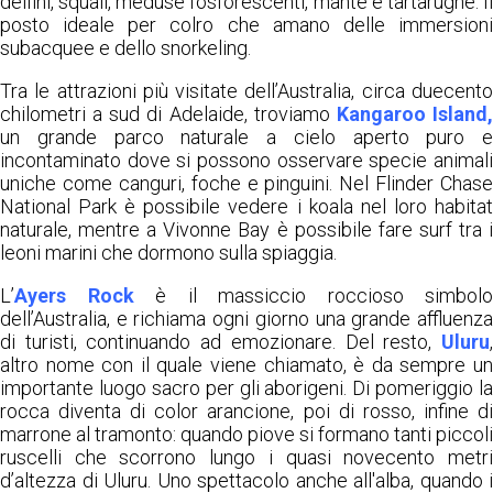
delfini, squali, meduse fosforescenti, mante e tartarughe. Il
posto ideale per colro che amano delle immersioni
subacquee e dello snorkeling.
Tra le attrazioni più visitate dell’Australia, circa duecento
chilometri a sud di Adelaide, troviamo
Kangaroo Island
un grande parco naturale a cielo aperto puro e
incontaminato dove si possono osservare specie animali
uniche come canguri, foche e pinguini. Nel Flinder Chase
National Park è possibile vedere i koala nel loro habitat
naturale, mentre a Vivonne Bay è possibile fare surf tra i
leoni marini che dormono sulla spiaggia.
L’
Ayers Rock
è il massiccio roccioso simbolo
dell’Australia, e richiama ogni giorno una grande affluenza
di turisti, continuando ad emozionare. Del resto,
Uluru
,
altro nome con il quale viene chiamato, è da sempre un
importante luogo sacro per gli aborigeni. Di pomeriggio la
rocca diventa di color arancione, poi di rosso, infine di
marrone al tramonto: quando piove si formano tanti piccoli
ruscelli che scorrono lungo i quasi novecento metri
d’altezza di Uluru. Uno spettacolo anche all'alba, quando i