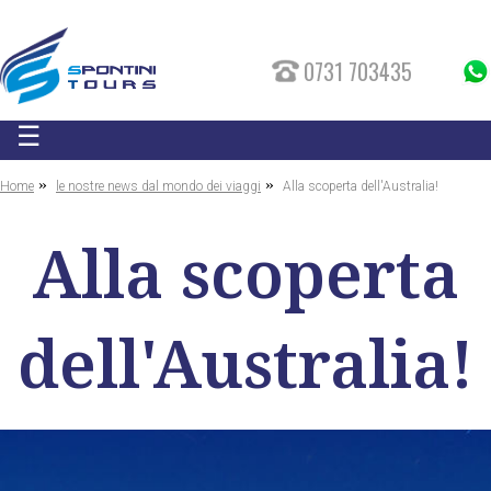
0731 703435
☰
»
»
Home
le nostre news dal mondo dei viaggi
Alla scoperta dell'Australia!
Alla scoperta
dell'Australia!