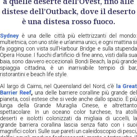
a quelle deserte dell’Ovest, fino alle
distese dell’Outback, dove il deserto
è una distesa rosso fuoco.
Sydney
è una delle città più elettrizzanti del mondo:
multietnica, con uno stile e un’anima unici, e ogni mattina si
fa jogging con vista sull’Harbour Bridge e sulla stupenda
Opera House. I fuochi d’artificio di fine anno, visti dalla sua
baia, sono davvero eccezionali. Bondi Beach, la più grande
spiaggia cittadina, è un inarrivabile tempio di bar,
ristorantini e beach life style.
Al largo di Cairns, nel Queensland del Nord, c’è
la Great
Barrier Reef
,
una delle barriere coralline più grande del
pianeta, così estese che si vede anche dallo spazio. È più
lunga della Grande Muraglia Cinese, e altrettanto
spettacolare. In un oceano color turchese, tra atolli
deserti e isolotti colonizzati da migliaia di uccelli, la
grande barriera corallina lascia senza fiato con i suoi
magnifici colori. Sulle sue pareti un caleidoscopio di pesci,