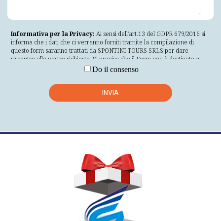
Informativa per la Privacy:
Ai sensi dell'art.13 del GDPR 679/2016 si
informa che i dati che ci verranno forniti tramite la compilazione di
questo form saranno trattati da SPONTINI TOURS SRLS per dare
riscontro alle vostre richieste. Si precisa che il Form non è destinato a
visitatori di età inferiore a 16 anni o che non siano maggiorenni nella loro
Do il consenso
giurisdizione di residenza. Se non conformi ai requisiti anagrafici
specificati, non inserire i propri dati personali nel Form. La informiamo
inoltre che i dati personali a Lei riferibili saranno trattati nel rispetto
INVIA
delle modalità indicate nell'art.5 del GDPR 679/2016 il quale prevede
che i dati siano trattati in modo lecito, corretto e trasparente nei
confronti dell'interessato; raccolti per finalità determinate esplicite e
legittime e successivamente trattati in modo che non sia incompatibile
con tali finalità; adeguati, pertinenti e limitati a quanto necessario
rispetto alle finalità per le quali sono trattati; esatti e, se necessario,
aggiornati; conservati in una forma che consenta l'identificazione degli
interessati per un arco di tempo non superiore al conseguimento delle
finalità per le quali sono trattati; trattati in maniera da garantire
un'adeguata sicurezza dei dati personali, compresa la protezione,
mediante misure tecniche e organizzative adeguate, da trattamenti non
autorizzati o illeciti e dalla perdita, dalla distruzione o dal danno
accidentali. Il conferimento dei dati si basa sul consenso dell'interessato
che è libero e facoltativo. Il mancato consenso comporterà l'impossibilità
di inviare i vostri dati e la vostra richiesta e l'impossibilità da parte nostra