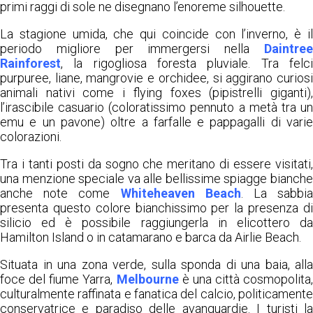
primi raggi di sole ne disegnano l’enoreme silhouette.
La stagione umida, che qui coincide con l’inverno, è il
periodo migliore per immergersi nella
Daintree
Rainforest
, la rigogliosa foresta pluviale. Tra felci
purpuree, liane, mangrovie e orchidee, si aggirano curiosi
animali nativi come i flying foxes (pipistrelli giganti),
l’irascibile casuario (coloratissimo pennuto a metà tra un
emu e un pavone) oltre a farfalle e pappagalli di varie
colorazioni.
Tra i tanti posti da sogno che meritano di essere visitati,
una menzione speciale va alle bellissime spiagge bianche
anche note come
Whiteheaven Beach
. La sabbi
presenta questo colore bianchissimo per la presenza di
silicio ed è possibile raggiungerla in elicottero da
Hamilton Island o in catamarano e barca da Airlie Beach.
Situata in una zona verde, sulla sponda di una baia, alla
foce del fiume Yarra,
Melbourne
è una città cosmopolita,
culturalmente raffinata e fanatica del calcio, politicamente
conservatrice e paradiso delle avanguardie. I turisti la