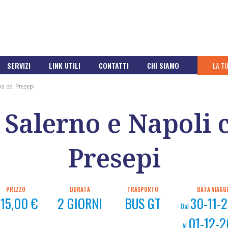
SERVIZI
LINK UTILI
CONTATTI
CHI SIAMO
LA T
ia dei Presepi
Salerno e Napoli c
Presepi
PREZZO
DURATA
TRASPORTO
DATA VIAGG
15,00 €
2 GIORNI
BUS GT
30-11-
Dal
01-12-
Al