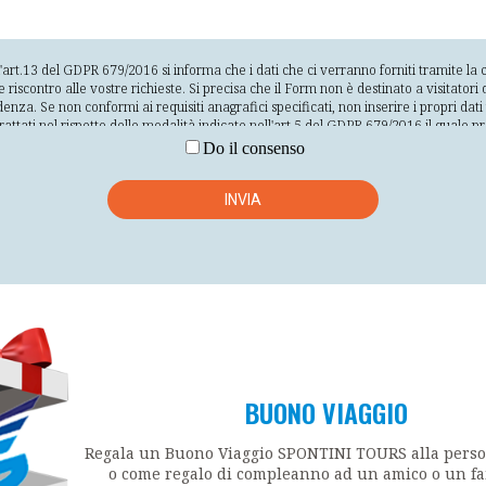
l'art.13 del GDPR 679/2016 si informa che i dati che ci verranno forniti tramite l
contro alle vostre richieste. Si precisa che il Form non è destinato a visitatori d
denza. Se non conformi ai requisiti anagrafici specificati, non inserire i propri da
 trattati nel rispetto delle modalità indicate nell'art.5 del GDPR 679/2016 il quale p
 dell'interessato; raccolti per finalità determinate esplicite e legittime e successi
Do il consenso
tinenti e limitati a quanto necessario rispetto alle finalità per le quali sono trattati
ificazione degli interessati per un arco di tempo non superiore al conseguimento de
ta sicurezza dei dati personali, compresa la protezione, mediante misure tecnich
INVIA
alla distruzione o dal danno accidentali. Il conferimento dei dati si basa sul consenso
 di inviare i vostri dati e la vostra richiesta e l'impossibilità da parte nostra di fo
rte dell'interessato. La nostra società svolge il trattamento direttamente, tramite
terni alla società stessa per la realizzazione delle finalità precedentemente indica
 Società in qualità di responsabili outsourcing o incaricati. L'elenco completo dei 
de in Via Clementina Nord 47/A 60030 Moie (An) che è il titolare del trattament
per il tempo strettamente necessario alla realizzazione delle finalità precedent
e, rettificare, cancellare, limitare, opporsi al trattamento oltre alla possibilità d
to e di proporre reclamo all'Autorità secondo quanto previsto dagli articoli dal 15
o.
BUONO VIAGGIO
Regala un Buono Viaggio SPONTINI TOURS alla pers
o come regalo di compleanno ad un amico o un fa