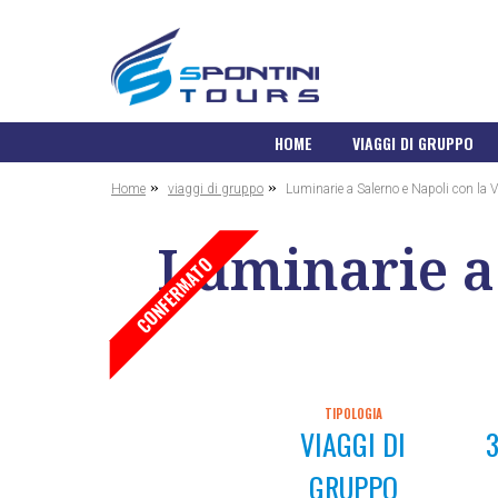
HOME
VIAGGI DI GRUPPO
»
»
Home
viaggi di gruppo
Luminarie a Salerno e Napoli con la V
Luminarie a 
CONFERMATO
TIPOLOGIA
VIAGGI DI
3
GRUPPO