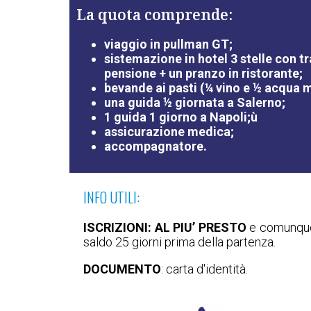
La quota comprende:
viaggio in pullman GT;
sistemazione in hotel 3 stelle con 
pensione + un pranzo in ristorante;
bevande ai pasti (¼ vino e ½ acqua m
una guida ½ giornata a Salerno;
1 guida 1 giorno a Napoli;ù
assicurazione medica;
accompagnatore.
INFO UTILI:
ISCRIZIONI: AL PIU’ PRESTO
e comunque 
saldo 25 giorni prima della partenza.
DOCUMENTO
: carta d'identità.