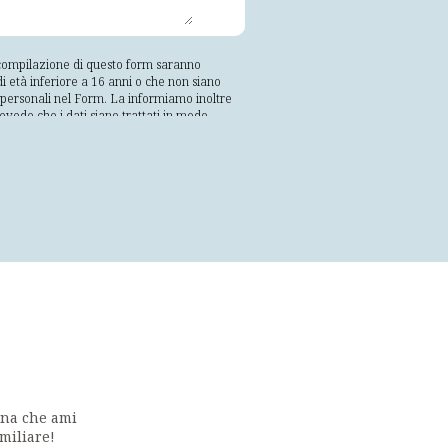
a compilazione di questo form saranno
i età inferiore a 16 anni o che non siano
ti personali nel Form. La informiamo inoltre
revede che i dati siano trattati in modo
vamente trattati in modo che non sia
; esatti e, se necessario, aggiornati;
lle finalità per le quali sono trattati;
e e organizzative adeguate, da trattamenti
 dell'interessato che è libero e facoltativo.
rnirvi il riscontro. I vostri dati saranno
 soggetti appartenenti alla propria
te. Tali soggetti tratteranno i suoi dati
predetti soggetti può essere richiesto
o. I suoi dati non saranno oggetto di
emente esposte. La informiamo altresì che
i revocare il consenso in qualsiasi momento
 al 22 del GDPR 679/2016, indirizzando la
ona che ami
miliare!