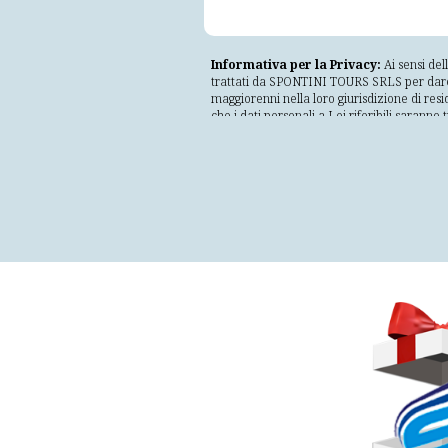
Informativa per la Privacy:
Ai sensi del
trattati da SPONTINI TOURS SRLS per dare ris
maggiorenni nella loro giurisdizione di resi
che i dati personali a Lei riferibili saranno
lecito, corretto e trasparente nei confronti
incompatibile con tali finalità; adeguati, per
conservati in una forma che consenta l'ident
trattati in maniera da garantire un'adegua
non autorizzati o illeciti e dalla perdita, d
Il mancato consenso comporterà l'impossibilità
conservati fino a revoca del consenso da pa
organizzazione, o avvalendosi di soggetti es
conformemente alle istruzioni ricevute dalla
direttamente a SPONTINI TOURS SRLS con se
diffusione e saranno conservati solamente 
come interessato Lei ha il diritto di acceder
senza pregiudicare la liceità del trattamen
relativa richiesta al Titolare del Trattament