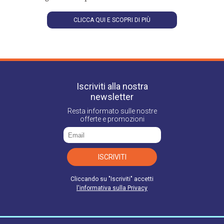
Lei ha il diritto di accedere, rettificare, cancellare, limitare, opporsi al
trattamento oltre alla possibilità di revocare il consenso in qualsiasi
CLICCA QUI E SCOPRI DI PIÙ
momento senza pregiudicare la liceità del trattamento e di proporre
reclamo all'Autorità secondo quanto previsto dagli articoli dal 15 al 22
del GDPR 679/2016, indirizzando la relativa richiesta al Titolare del
Trattamento.
Iscriviti alla nostra
newsletter
Resta informato sulle nostre
offerte e promozioni
ISCRIVITI
Cliccando su "Iscriviti" accetti
l'informativa sulla Privacy