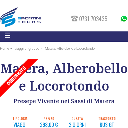
0731 703435
☰
»
»
Home
viaggi di gruppo
Matera, Alberobello e Locorotondo
Matera, Alberobello
CONFERMATO
e Locorotondo
Presepe Vivente nei Sassi di Matera
TIPOLOGIA
PREZZO
DURATA
TRASPORTO
VIAGGI
298,00 €
2 GIORNI
BUS GT