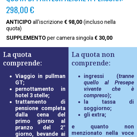
298,00 €
ANTICIPO
all'iscrizione
€ 98,00
(incluso nella
quota)
SUPPLEMENTO
per camera singola
€ 30,00
La quota
La quota non
comprende:
comprende:
Viaggio in pullman
ingressi (
tranne
GT;
quello al Presepe
pernottamento in
vivente che è
hotel 3 stelle;
compreso
);
trattamento di
la tassa di
pensione completa
soggiorno;
dalla cena del
gli extra;
primo giorno al
e quanto non
pranzo del 2°
menzionato nella voce
giorno, bevande ai