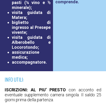
comprende.
pasti (¼ vino e ½
minerale);
visita guidata di
Matera;
biglietto di
ingresso al Presepe
vivente;
visita guidata di
Alberobello e
Locorotondo;
assicurazione
medica;
accompagnatore.
INFO UTILI:
ISCRIZIONI:
AL PIU’ PRESTO
con acconto ed
eventuale supplemento camera singola. Il saldo 25
giorni prima della partenza.