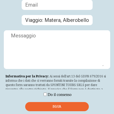
Informativa per la Privacy:
Ai sensi dell'art.13 del GDPR 679/2016 si
informa che i dati che ci verranno forniti tramite la compilazione di
questo form saranno trattati da SPONTINI TOURS SRLS per dare
riscontro alle vostre richieste. Si precisa che il Form non è destinato a
visitatori di età inferiore a 16 anni o che non siano maggiorenni nella loro
Do il consenso
giurisdizione di residenza. Se non conformi ai requisiti anagrafici
specificati, non inserire i propri dati personali nel Form. La informiamo
inoltre che i dati personali a Lei riferibili saranno trattati nel rispetto
INVIA
delle modalità indicate nell'art.5 del GDPR 679/2016 il quale prevede