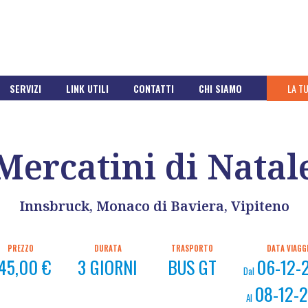
SERVIZI
LINK UTILI
CONTATTI
CHI SIAMO
LA T
Mercatini di Natal
Innsbruck, Monaco di Baviera, Vipiteno
PREZZO
DURATA
TRASPORTO
DATA VIAGG
45,00 €
3 GIORNI
BUS GT
06-12-
Dal
08-12-
Al