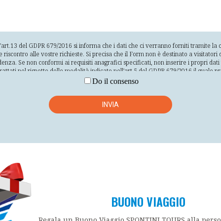
l'art.13 del GDPR 679/2016 si informa che i dati che ci verranno forniti tramite l
contro alle vostre richieste. Si precisa che il Form non è destinato a visitatori d
denza. Se non conformi ai requisiti anagrafici specificati, non inserire i propri da
 trattati nel rispetto delle modalità indicate nell'art.5 del GDPR 679/2016 il quale p
 dell'interessato; raccolti per finalità determinate esplicite e legittime e successi
Do il consenso
tinenti e limitati a quanto necessario rispetto alle finalità per le quali sono trattati
ificazione degli interessati per un arco di tempo non superiore al conseguimento de
ta sicurezza dei dati personali, compresa la protezione, mediante misure tecnich
INVIA
alla distruzione o dal danno accidentali. Il conferimento dei dati si basa sul consenso
 di inviare i vostri dati e la vostra richiesta e l'impossibilità da parte nostra di fo
rte dell'interessato. La nostra società svolge il trattamento direttamente, tramite
terni alla società stessa per la realizzazione delle finalità precedentemente indica
 Società in qualità di responsabili outsourcing o incaricati. L'elenco completo dei 
de in Via Clementina Nord 47/A 60030 Moie (An) che è il titolare del trattament
per il tempo strettamente necessario alla realizzazione delle finalità precedent
e, rettificare, cancellare, limitare, opporsi al trattamento oltre alla possibilità d
to e di proporre reclamo all'Autorità secondo quanto previsto dagli articoli dal 15
o.
BUONO VIAGGIO
Regala un Buono Viaggio SPONTINI TOURS alla pers