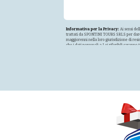
Informativa per la Privacy:
Ai sensi del
trattati da SPONTINI TOURS SRLS per dare ris
maggiorenni nella loro giurisdizione di resi
che i dati personali a Lei riferibili saranno
lecito, corretto e trasparente nei confronti
incompatibile con tali finalità; adeguati, per
conservati in una forma che consenta l'ident
trattati in maniera da garantire un'adegua
non autorizzati o illeciti e dalla perdita, d
Il mancato consenso comporterà l'impossibilità
conservati fino a revoca del consenso da pa
organizzazione, o avvalendosi di soggetti es
conformemente alle istruzioni ricevute dalla
direttamente a SPONTINI TOURS SRLS con se
diffusione e saranno conservati solamente 
come interessato Lei ha il diritto di acceder
senza pregiudicare la liceità del trattamen
relativa richiesta al Titolare del Trattament