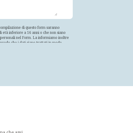
a compilazione di questo form saranno
i età inferiore a 16 anni o che non siano
ti personali nel Form. La informiamo inoltre
revede che i dati siano trattati in modo
vamente trattati in modo che non sia
; esatti e, se necessario, aggiornati;
lle finalità per le quali sono trattati;
e e organizzative adeguate, da trattamenti
 dell'interessato che è libero e facoltativo.
rnirvi il riscontro. I vostri dati saranno
 soggetti appartenenti alla propria
te. Tali soggetti tratteranno i suoi dati
predetti soggetti può essere richiesto
o. I suoi dati non saranno oggetto di
emente esposte. La informiamo altresì che
i revocare il consenso in qualsiasi momento
 al 22 del GDPR 679/2016, indirizzando la
ona che ami